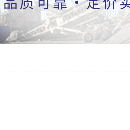
气泡混合轻质土
国内新闻