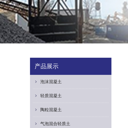
产品展示
泡沫混凝土
轻质混凝土
陶粒混凝土
气泡混合轻质土